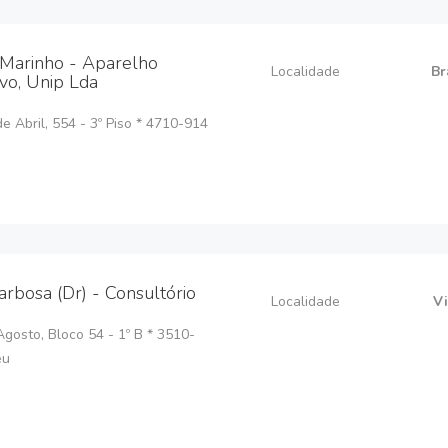
 Marinho - Aparelho
Localidade
Br
ivo, Unip Lda
e Abril, 554 - 3º Piso * 4710-914
Barbosa (Dr) - Consultório
Localidade
V
gosto, Bloco 54 - 1º B * 3510-
eu