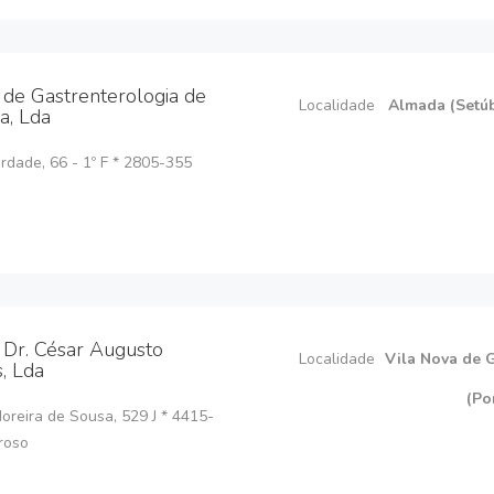
a de Gastrenterologia de
Localidade
Almada (Setú
a, Lda
rdade, 66 - 1º F * 2805-355
a Dr. César Augusto
Localidade
Vila Nova de 
, Lda
(Po
Moreira de Sousa, 529 J * 4415-
roso