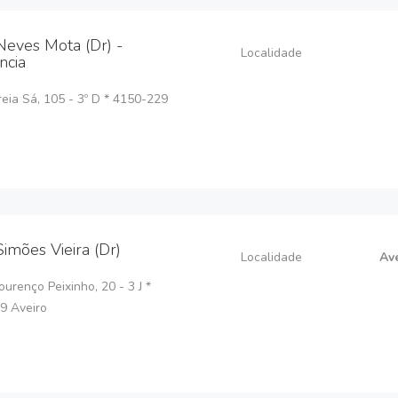
Neves Mota (Dr) -
Localidade
ncia
eia Sá, 105 - 3º D * 4150-229
Simões Vieira (Dr)
Localidade
Av
Lourenço Peixinho, 20 - 3 J *
9 Aveiro