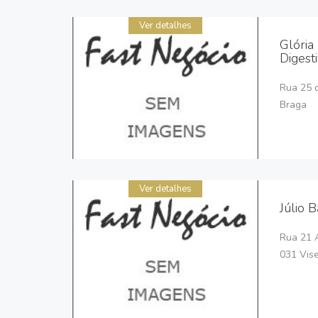
Ver detalhes
Glória
Digest
Rua 25 d
Braga
Ver detalhes
Júlio 
Rua 21 A
031 Vis