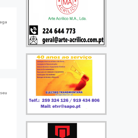
aga
iseu