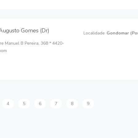
Augusto Gomes (Dr)
Localidade
Gondomar (Por
e Manuel B Pereira, 368 * 4420-
bom
4
5
6
7
8
9