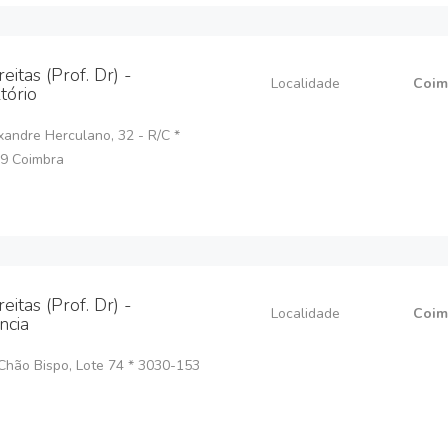
reitas (Prof. Dr) -
Localidade
Coim
tório
andre Herculano, 32 - R/C *
9 Coimbra
reitas (Prof. Dr) -
Localidade
Coim
ncia
Chão Bispo, Lote 74 * 3030-153