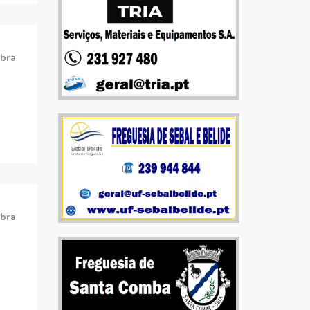
bra
bra