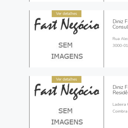
Ver detalhes
Diniz F
Consul
Rua Alex
3000-01
Ver detalhes
Diniz F
Residê
Ladeira 
Coimbra