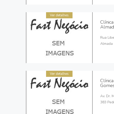
Ver detalhes
Clínic
Almad
Rua Libe
Almada
Ver detalhes
Clínic
Gomes
Av. Dr. 
383 Ped