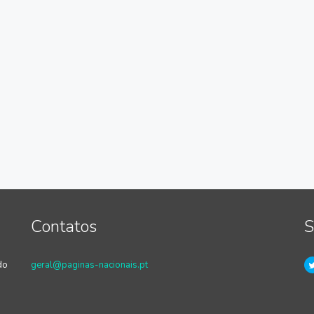
Contatos
S
do
geral@paginas-nacionais.pt