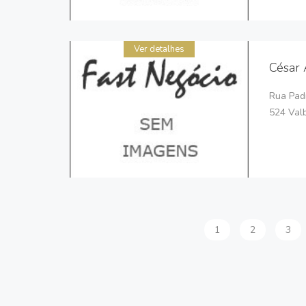
Ver detalhes
César 
Rua Padr
524 Val
1
2
3