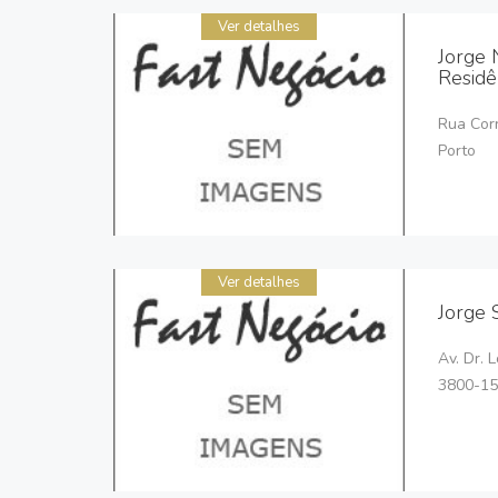
Ver detalhes
Jorge 
Residê
Rua Corr
Porto
Ver detalhes
Jorge 
Av. Dr. 
3800-15