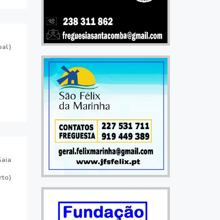
bal)
Gaia
rto)