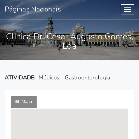
Páginas Nacionais
Toggl
navig
Clínica Dr. César Augusto Gomes,
Lda
ATIVIDADE:
Médicos - Gastroenterologia
Mapa