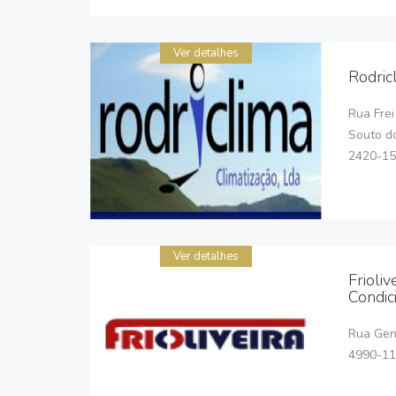
Ver detalhes
Rodric
Rua Fre
Souto d
2420-15
Ver detalhes
Frioliv
Condic
Rua Gen
4990-11