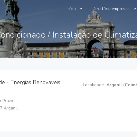
Início
Directório empresas
ondicionado / Instalação de Climati
de - Energias Renovaveis
Localidade
Arganil (Coim
o Prazo
7 Arganil