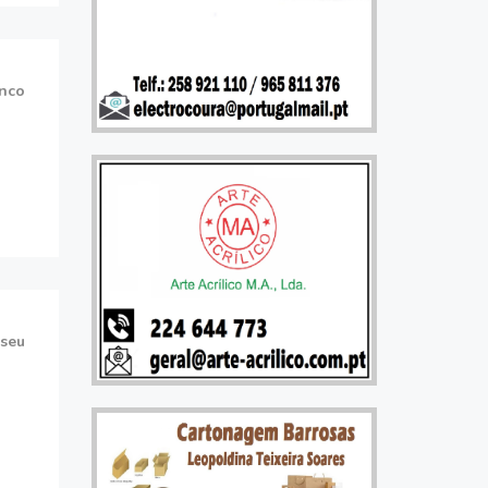
anco
iseu