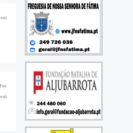
boa)
 Foz
bra)