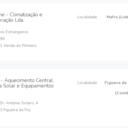
ine - Climatizaçăo e
Localidade
Mafra (Lis
eraçăo Lda
os Estrangeiros
.50
1 Venda do Pinheiro
 - Aquecimento Central,
Localidade
Figueira da
a Solar e Equipamentos
(Coim
Dr. António Sotero, 4
 Figueira da Foz