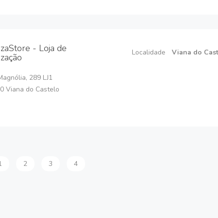
izaStore - Loja de
Localidade
Viana do Cas
ização
agnólia, 289 LJ1
0 Viana do Castelo
1
2
3
4