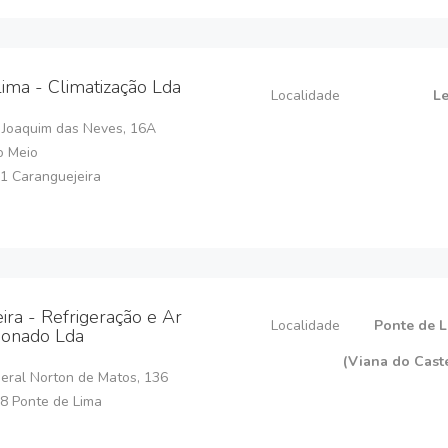
lima - Climatização Lda
Localidade
Le
i Joaquim das Neves, 16A
o Meio
1 Caranguejeira
eira - Refrigeração e Ar
Localidade
Ponte de 
ionado Lda
(Viana do Cast
eral Norton de Matos, 136
8 Ponte de Lima