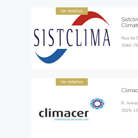
Ver detalhes
Sistcl
Climat
Rua da 
3040-79
Ver detalhes
Climac
R. Areia
3025-13