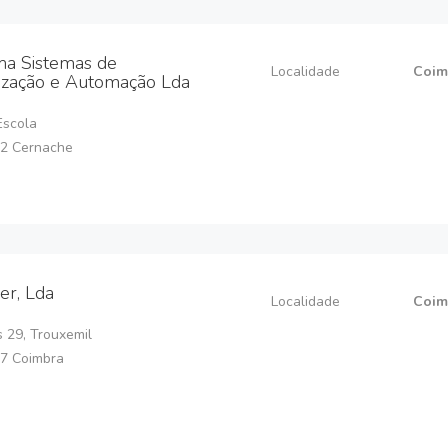
ima Sistemas de
Localidade
Coim
ização e Automação Lda
Escola
2 Cernache
er, Lda
Localidade
Coim
s 29, Trouxemil
7 Coimbra