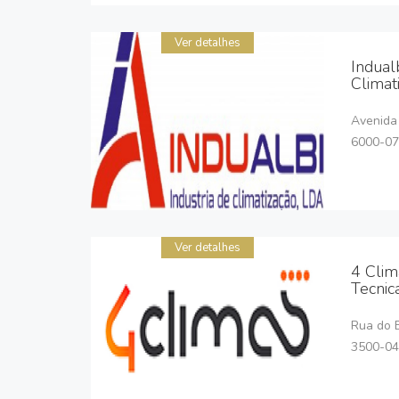
Ver detalhes
Indualb
Climat
Avenida
6000-07
Ver detalhes
4 Clim
Tecnic
Rua do B
3500-04