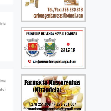
iria
Lima
elo)