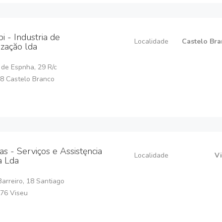
i - Industria de
Localidade
Castelo Br
izaçăo lda
 de Espnha, 29 R/c
8 Castelo Branco
as - Serviços e Assistęncia
Localidade
V
a Lda
arreiro, 18 Santiago
76 Viseu