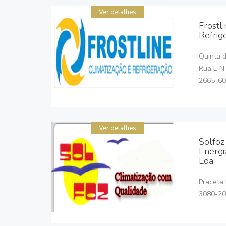
Ver detalhes
Frostl
Refrig
Quinta d
Rua E N
2665-60
Ver detalhes
Solfoz
Energi
Lda
Praceta 
3080-203