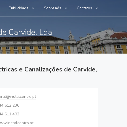
Publicidade
Sobre nós
Contatos
 de Carvide, Lda
ctricas e Canalizaçőes de Carvide,
eral@instalcentro.pt
44 612 236
44 611 492
ww.instalcentro.pt