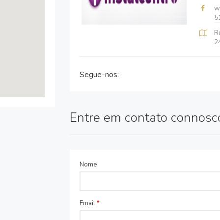
w
5
R
2
Segue-nos:
Entre em contato connosc
Nome
Email
*