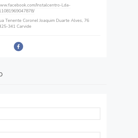
ww.facebook.com/Instalcentro-Lda-
11081969047878/
ua Tenente Coronel Joaquim Duarte Alves, 76
425-341 Carvide
o