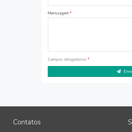
Menssagem
*
Campos obrigatórios
*
Env
Contatos
S