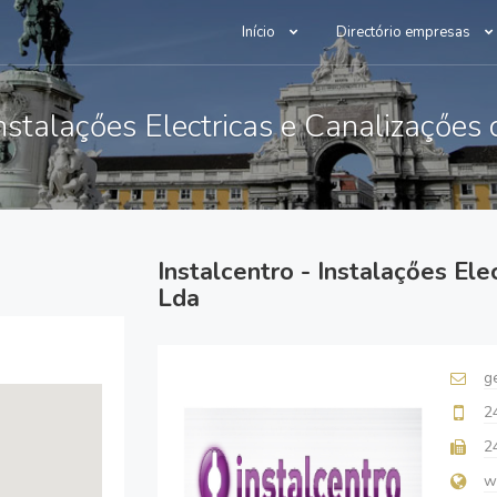
Início
Directório empresas
Instalaçőes Electricas e Canalizaçőes
Instalcentro - Instalaçőes Ele
Lda
g
2
2
w