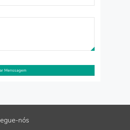
iar Menssagem
egue-nós