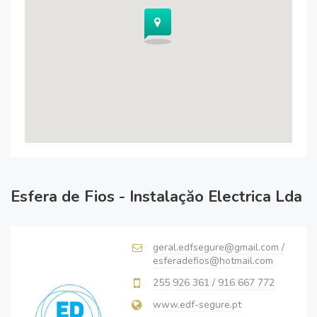
Esfera de Fios - Instalaçăo Electrica Lda
geral.edfsegure@gmail.com /
esferadefios@hotmail.com
255 926 361 / 916 667 772
www.edf-segure.pt