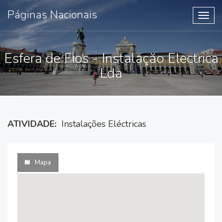
Páginas Nacionais
Toggl
navig
Esfera de Fios - Instalaçăo Electrica
Lda
ATIVIDADE:
Instalações Eléctricas
Mapa